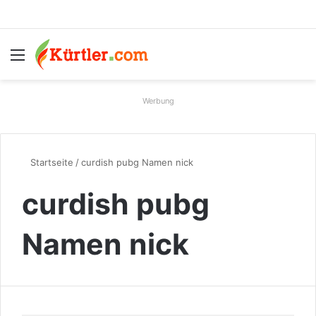
Menü
S
Werbung
Startseite
/
curdish pubg Namen nick
curdish pubg
Namen nick