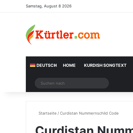
Samstag, August 8 2026
DEUTSCH
HOME
KURDISH SONGTEXT
Zufälliger Artikel
Suchen
nach
Startseite
/
Curdistan Nummernschild Code
Curdistan Numm