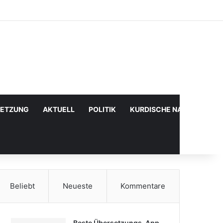
Facebook
X
YouTube
Instagram
Anmelden
Zufälliger Artikel
Sidebar
SETZUNG
AKTUELL
POLITIK
KURDISCHE NACHRICHTE
Beliebt
Neueste
Kommentare
Beste Übersetzungs-App,