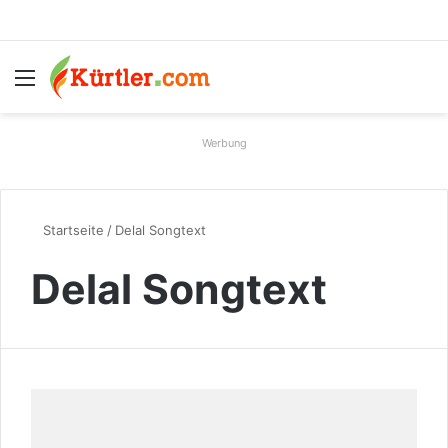
Menü
S
Werbung
Startseite
/
Delal Songtext
Delal Songtext