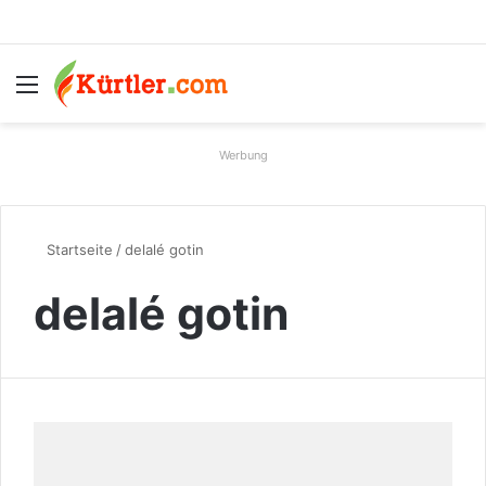
Menü
S
Werbung
Startseite
/
delalé gotin
delalé gotin