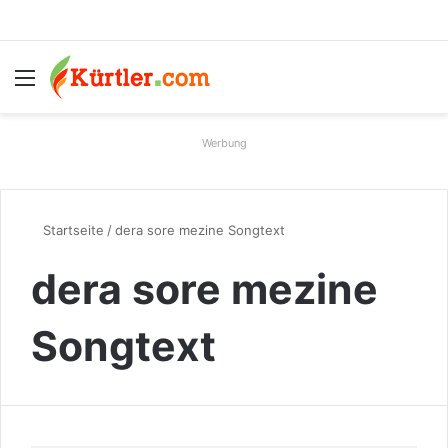
Menü
S
Werbung
Startseite
/
dera sore mezine Songtext
dera sore mezine
Songtext