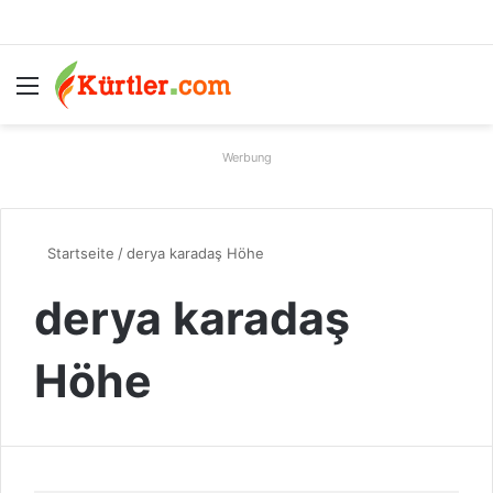
Menü
S
Werbung
Startseite
/
derya karadaş Höhe
derya karadaş
Höhe