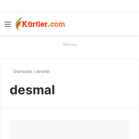
Menü
S
Werbung
Startseite
/
desmal
desmal