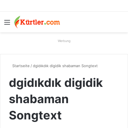
Menü
S
Werbung
Startseite
/
dgidıkdık digidik shabaman Songtext
dgidıkdık digidik
shabaman
Songtext