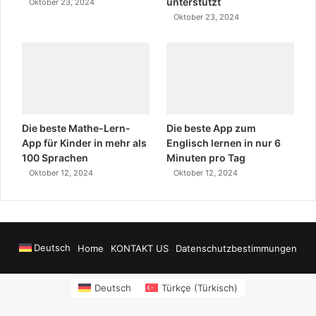
unterstützt
Oktober 23, 2024
Oktober 23, 2024
Die beste Mathe-Lern-
Die beste App zum
App für Kinder in mehr als
Englisch lernen in nur 6
100 Sprachen
Minuten pro Tag
Oktober 12, 2024
Oktober 12, 2024
Deutsch
Home
KONTAKT US
Datenschutzbestimmungen
onusu Veren Siteler
https://www.salonyjardinlospinos.com/
https://oce
Deutsch
Türkçe
(
Türkisch
)