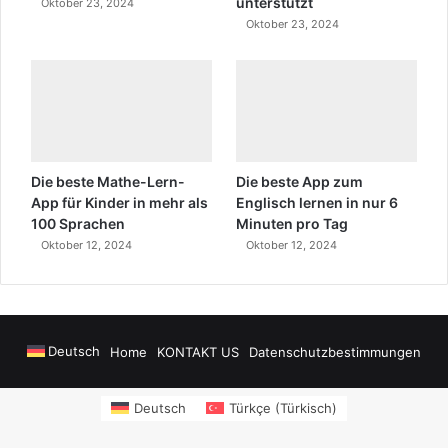
unterstützt
Oktober 23, 2024
Oktober 23, 2024
Die beste Mathe-Lern-
Die beste App zum
App für Kinder in mehr als
Englisch lernen in nur 6
100 Sprachen
Minuten pro Tag
Oktober 12, 2024
Oktober 12, 2024
Deutsch
Home
KONTAKT US
Datenschutzbestimmungen
ers
sms onay
Alanya Airport Transfers
madsalads.com
https://www.salonyj
Deutsch
Türkçe
(
Türkisch
)