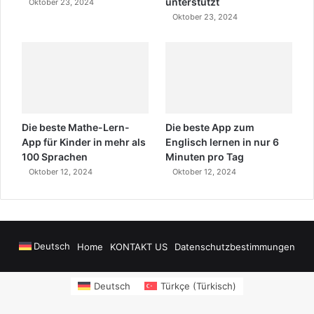
unterstützt
Oktober 23, 2024
Oktober 23, 2024
Die beste Mathe-Lern-
Die beste App zum
App für Kinder in mehr als
Englisch lernen in nur 6
100 Sprachen
Minuten pro Tag
Oktober 12, 2024
Oktober 12, 2024
Deutsch
Home
KONTAKT US
Datenschutzbestimmungen
nay
Alanya Airport Transfers
madsalads.com
https://www.salonyjardinlos
Deutsch
Türkçe
(
Türkisch
)