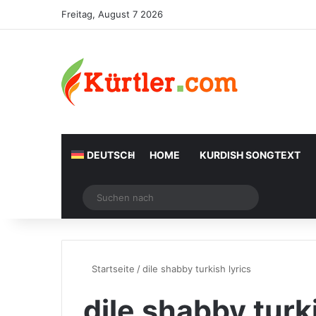
Freitag, August 7 2026
DEUTSCH
HOME
KURDISH SONGTEXT
Zufälliger Artikel
Suchen
nach
Startseite
/
dile shabby turkish lyrics
dile shabby turki