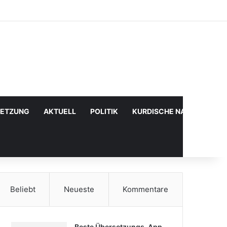
Facebook
X
YouTube
Instagram
Anmelden
Zufälliger Artikel
Sidebar
SETZUNG
AKTUELL
POLITIK
KURDISCHE NACHRICHTE
Beliebt
Neueste
Kommentare
Beste Übersetzungs-App,