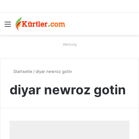
Menü
S
Werbung
Startseite
/
diyar newroz gotin
diyar newroz gotin