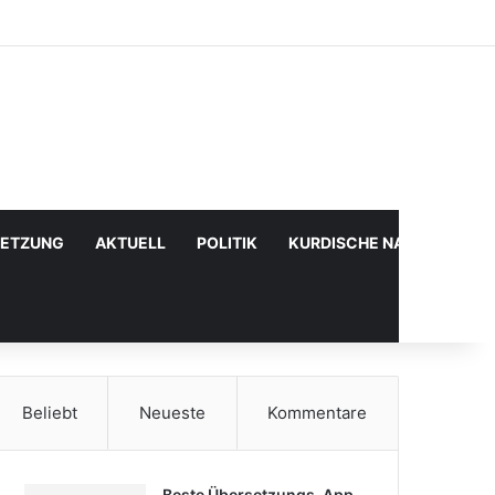
Facebook
X
YouTube
Instagram
Anmelden
Zufälliger Artikel
Sidebar
SETZUNG
AKTUELL
POLITIK
KURDISCHE NACHRICHTE
Beliebt
Neueste
Kommentare
Beste Übersetzungs-App,