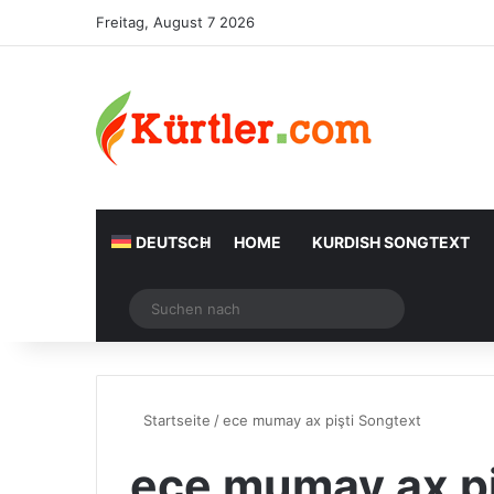
Freitag, August 7 2026
DEUTSCH
HOME
KURDISH SONGTEXT
Zufälliger Artikel
Suchen
nach
Startseite
/
ece mumay ax pişti Songtext
ece mumay ax pi