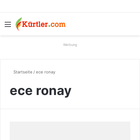
Menü
S
Werbung
Startseite
/
ece ronay
ece ronay