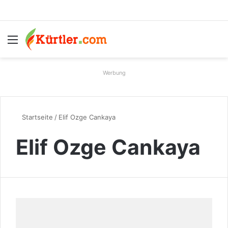
Menü
S
Werbung
Startseite
/
Elif Ozge Cankaya
Elif Ozge Cankaya