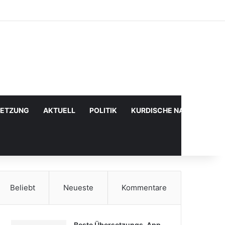
Facebook
X
YouTube
Instagram
Anmelden
Zufälliger Artikel
Sidebar
SETZUNG
AKTUELL
POLITIK
KURDISCHE NACHRICHTE
Beliebt
Neueste
Kommentare
Beste Übersetzungs-App,