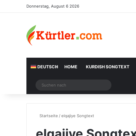
Donnerstag, August 6 2026
DEUTSCH
HOME
KURDISH SONGTEXT
Zufälliger Artikel
Suchen
nach
Startseite
/
elqajiye Songtext
elqajiye Songte