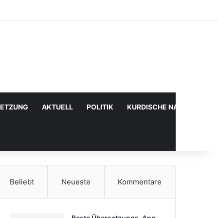
Facebook
X
YouTube
Instagram
Anmelden
Zufälliger Artikel
Sidebar
SETZUNG
AKTUELL
POLITIK
KURDISCHE NACHRICHTE
Beliebt
Neueste
Kommentare
Beste Übersetzungs-App,