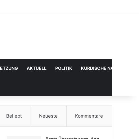
Facebook
X
YouTube
Instagram
Anmelden
Zufälliger Artikel
Sidebar
SETZUNG
AKTUELL
POLITIK
KURDISCHE NACHRICHTE
Beliebt
Neueste
Kommentare
Beste Übersetzungs-App,