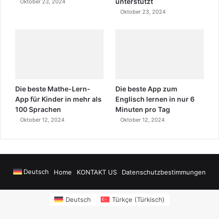
unterstützt
Oktober 23, 2024
Oktober 23, 2024
Die beste Mathe-Lern-
Die beste App zum
App für Kinder in mehr als
Englisch lernen in nur 6
100 Sprachen
Minuten pro Tag
Oktober 12, 2024
Oktober 12, 2024
Deutsch
Home
KONTAKT US
Datenschutzbestimmungen
lanya Airport Transfers
madsalads.com
https://www.salonyjardinlospinos
Deutsch
Türkçe
(
Türkisch
)