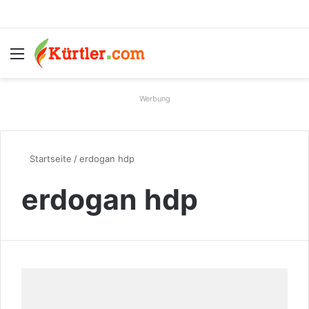
Menü
S
Werbung
Startseite
/
erdogan hdp
erdogan hdp