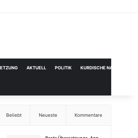
Facebook
X
YouTube
Instagram
Anmelden
Zufälliger Artikel
Sidebar
SETZUNG
AKTUELL
POLITIK
KURDISCHE NACHRICHTE
Beliebt
Neueste
Kommentare
Beste Übersetzungs-App,