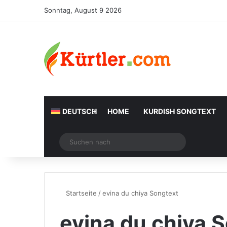
Sonntag, August 9 2026
DEUTSCH
HOME
KURDISH SONGTEXT
Zufälliger Artikel
Suchen
nach
Startseite
/
evina du chiya Songtext
evina du chiya 