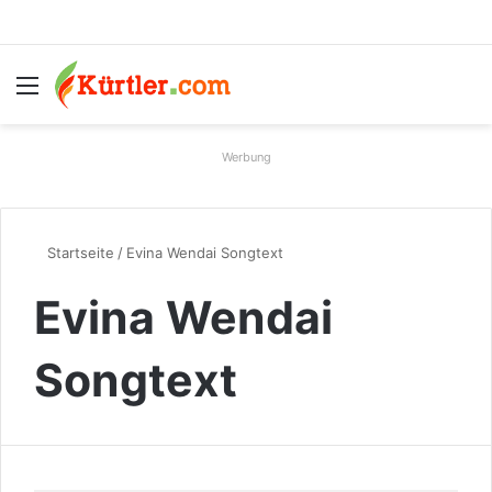
Menü
S
Werbung
Startseite
/
Evina Wendai Songtext
Evina Wendai
Songtext