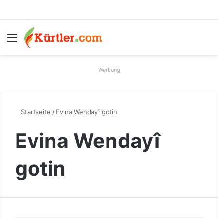
Menü
S
Werbung
Startseite
/
Evina Wendayî gotin
Evina Wendayî
gotin