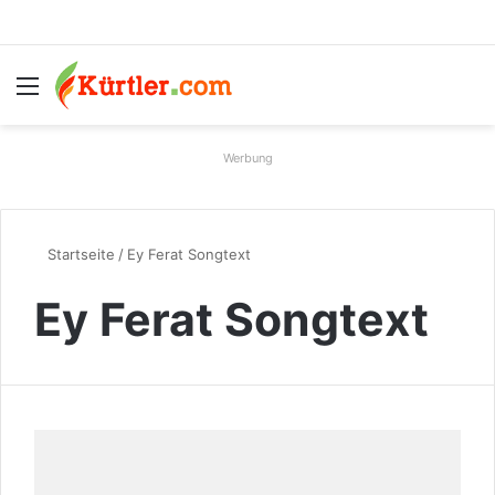
Menü
S
Werbung
Startseite
/
Ey Ferat Songtext
Ey Ferat Songtext