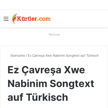
Menü
S
Werbung
Startseite
/
Ez Çavreşa Xwe Nabinim Songtext auf Türkisch
Ez Çavreşa Xwe
Nabinim Songtext
auf Türkisch