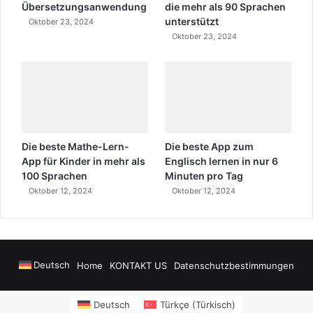
Übersetzungsanwendung
die mehr als 90 Sprachen
unterstützt
Oktober 23, 2024
Oktober 23, 2024
Die beste Mathe-Lern-
Die beste App zum
App für Kinder in mehr als
Englisch lernen in nur 6
100 Sprachen
Minuten pro Tag
Oktober 12, 2024
Oktober 12, 2024
Deutsch
Home
KONTAKT US
Datenschutzbestimmungen
wers
sms onay
Alanya Airport Transfers
madsalads.com
https://www.salony
Deutsch
Türkçe
(
Türkisch
)