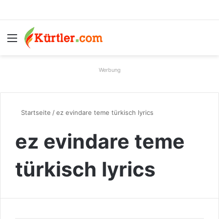
Menü
S
Werbung
Startseite
/
ez evindare teme türkisch lyrics
ez evindare teme
türkisch lyrics