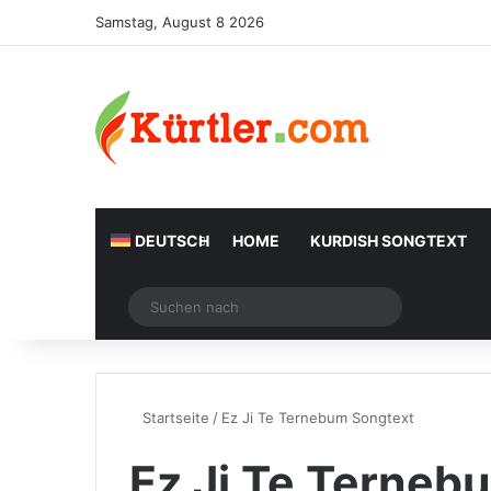
Samstag, August 8 2026
DEUTSCH
HOME
KURDISH SONGTEXT
Zufälliger Artikel
Suchen
nach
Startseite
/
Ez Ji Te Ternebum Songtext
Ez Ji Te Terneb