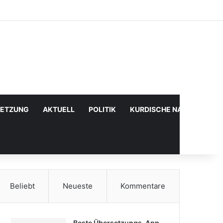
Facebook
X
YouTube
Instagram
Anmelden
Zufälliger Artikel
Sidebar
SETZUNG
AKTUELL
POLITIK
KURDISCHE NACHRICHTE
Beliebt
Neueste
Kommentare
Beste Übersetzungs-App,