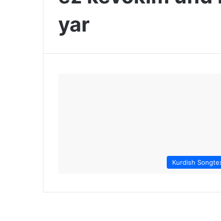
yar
Kurdish Songte