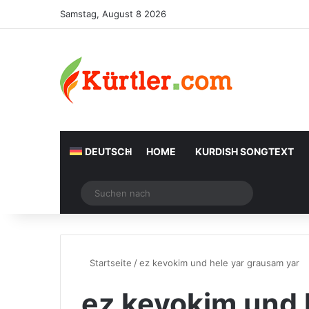
Samstag, August 8 2026
DEUTSCH
HOME
KURDISH SONGTEXT
Zufälliger Artikel
Suchen
nach
Startseite
/
ez kevokim und hele yar grausam yar
ez kevokim und 