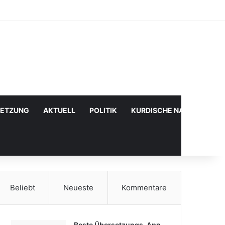
Facebook
X
YouTube
Instagram
Anmelden
Zufälliger Artikel
Sidebar
SETZUNG
AKTUELL
POLITIK
KURDISCHE NACHRICHTE
Beliebt
Neueste
Kommentare
Beste Übersetzungs-App,