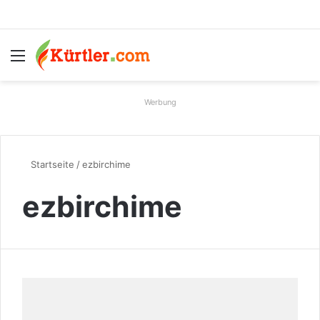
Menü
S
Werbung
Startseite
/
ezbirchime
ezbirchime