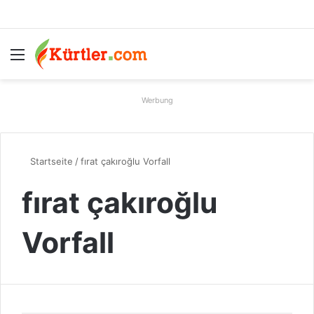
Menü
S
Werbung
Startseite
/
fırat çakıroğlu Vorfall
fırat çakıroğlu
Vorfall