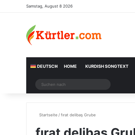
Samstag, August 8 2026
DEUTSCH
HOME
KURDISH SONGTEXT
Zufälliger Artikel
Suchen
nach
Startseite
/
fırat delibaş Grube
fırat delibaş Gr