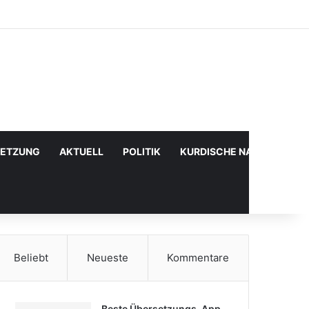
Facebook
X
YouTube
Instagram
Anmelden
Zufälliger Artikel
Sidebar
SETZUNG
AKTUELL
POLITIK
KURDISCHE NACHRICHTE
Beliebt
Neueste
Kommentare
Beste Übersetzungs-App,