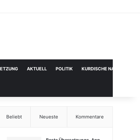
Facebook
X
YouTube
Instagram
Anmelden
Zufälliger Artikel
Sidebar
SETZUNG
AKTUELL
POLITIK
KURDISCHE NACHRICHTE
Beliebt
Neueste
Kommentare
Beste Übersetzungs-App,