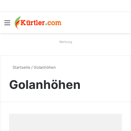
Menü
S
Werbung
Startseite
/
Golanhöhen
Golanhöhen