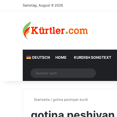
Samstag, August 8 2026
DEUTSCH
HOME
KURDISH SONGTEXT
Zufälliger Artikel
Suchen
nach
Startseite
/
gotina peshiyan kurdi
gotina peshiyan