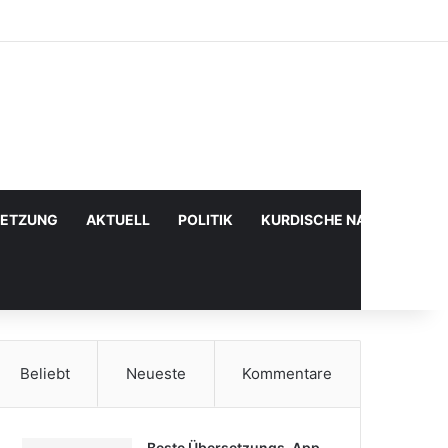
Facebook
X
YouTube
Instagram
Anmelden
Zufälliger Artikel
Sidebar
SETZUNG
AKTUELL
POLITIK
KURDISCHE NACHRICHTE
Beliebt
Neueste
Kommentare
Beste Übersetzungs-App,