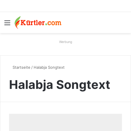
Menü
S
Werbung
Startseite
/
Halabja Songtext
Halabja Songtext