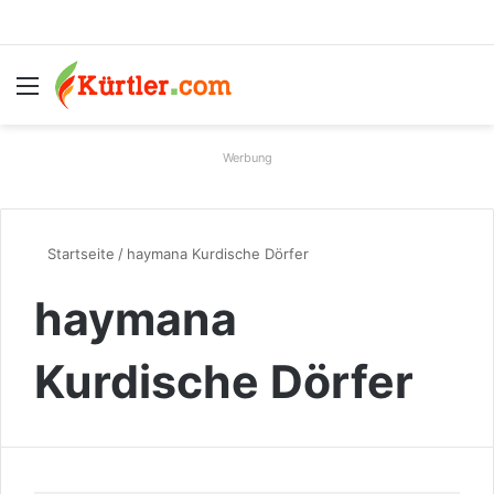
Menü
S
Werbung
Startseite
/
haymana Kurdische Dörfer
haymana
Kurdische Dörfer