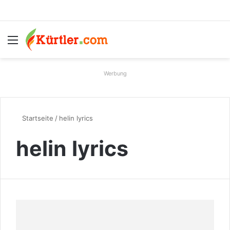
Menü
S
Werbung
Startseite
/
helin lyrics
helin lyrics