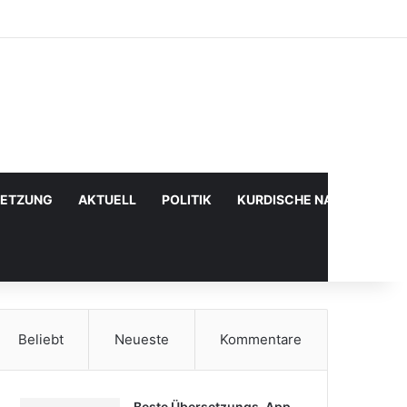
Facebook
X
YouTube
Instagram
Anmelden
Zufälliger Artikel
Sidebar
SETZUNG
AKTUELL
POLITIK
KURDISCHE NACHRICHTE
Beliebt
Neueste
Kommentare
Beste Übersetzungs-App,