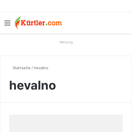
Menü
S
Werbung
Startseite
/
hevalno
hevalno