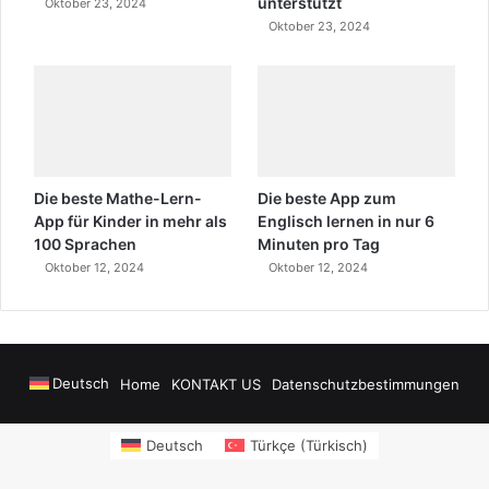
unterstützt
Oktober 23, 2024
Oktober 23, 2024
Die beste Mathe-Lern-
Die beste App zum
App für Kinder in mehr als
Englisch lernen in nur 6
100 Sprachen
Minuten pro Tag
Oktober 12, 2024
Oktober 12, 2024
Deutsch
Home
KONTAKT US
Datenschutzbestimmungen
wers
sms onay
Alanya Airport Transfers
madsalads.com
https://www.salony
Deutsch
Türkçe
(
Türkisch
)