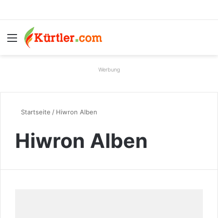
Menü
S
Werbung
Startseite
/
Hiwron Alben
Hiwron Alben