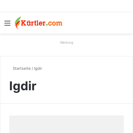
Menü
S
Werbung
Startseite
/
Igdir
Igdir