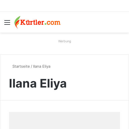
Menü
S
Werbung
Startseite
/
Ilana Eliya
Ilana Eliya