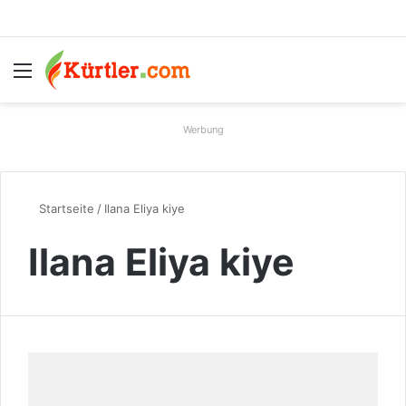
Menü
S
Werbung
Startseite
/
Ilana Eliya kiye
Ilana Eliya kiye