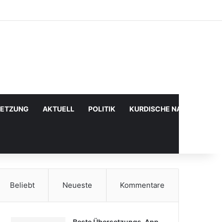
Facebook
X
YouTube
Instagram
Anmelden
Zufälliger Artikel
Sidebar
SETZUNG
AKTUELL
POLITIK
KURDISCHE NACHRICHTE
Beliebt
Neueste
Kommentare
Beste Übersetzungs-App,