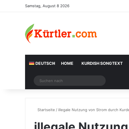
Samstag, August 8 2026
DEUTSCH
HOME
KURDISH SONGTEXT
Zufälliger Artikel
Suchen
nach
Startseite
/
illegale Nutzung von Strom durch Kurd
illegale Nutzun