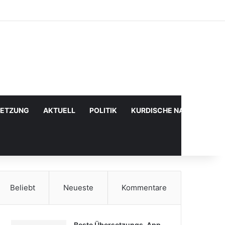
Facebook
X
YouTube
Instagram
Anmelden
Zufälliger Artikel
Sidebar
SETZUNG
AKTUELL
POLITIK
KURDISCHE NACHRICHTE
Beliebt
Neueste
Kommentare
Beste Übersetzungs-App,