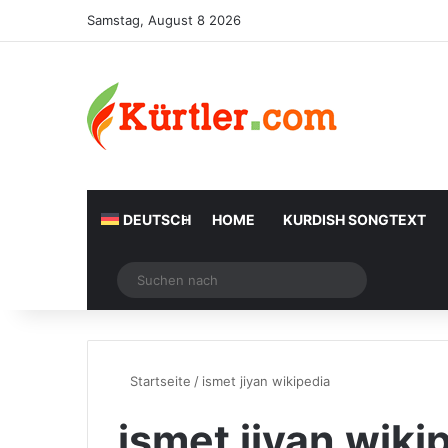
Samstag, August 8 2026
DEUTSCH
HOME
KURDISH SONGTEXT
Zufälliger Artikel
Suchen
nach
Startseite
/
ismet jiyan wikipedia
ismet jiyan wiki