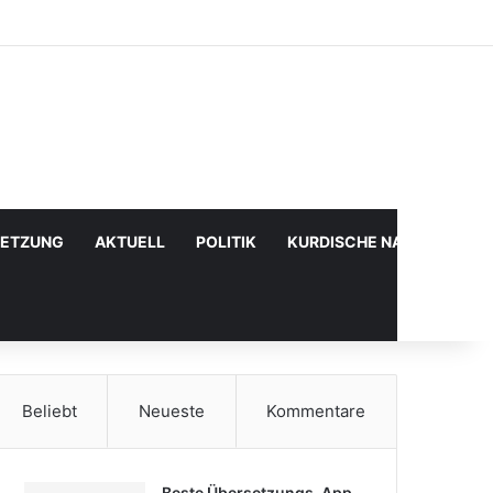
Facebook
X
YouTube
Instagram
Anmelden
Zufälliger Artikel
Sidebar
SETZUNG
AKTUELL
POLITIK
KURDISCHE NACHRICHTE
Beliebt
Neueste
Kommentare
Beste Übersetzungs-App,