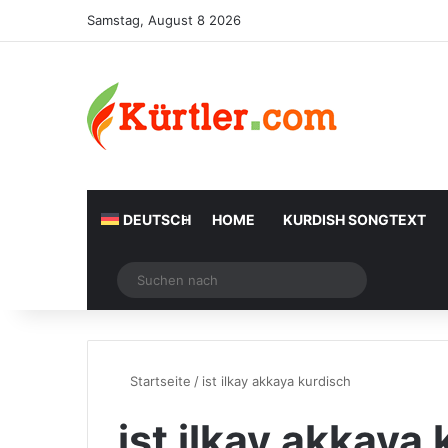
Samstag, August 8 2026
DEUTSCH
HOME
KURDISH SONGTEXT
Zufälliger Artikel
Suchen
nach
Startseite
/
ist ilkay akkaya kurdisch
ist ilkay akkaya