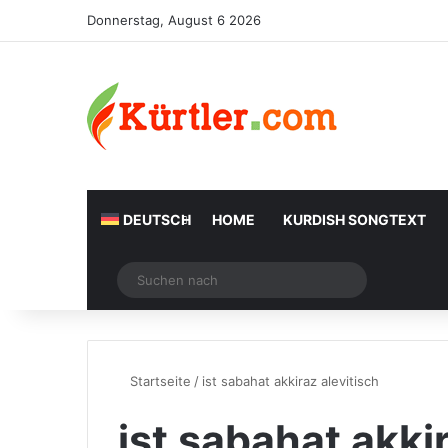
Donnerstag, August 6 2026
DEUTSCH
HOME
KURDISH SONGTEXT
Zufälliger Artikel
Suchen
nach
Startseite
/
ist sabahat akkiraz alevitisch
ist sabahat akki