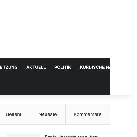
Facebook
X
YouTube
Instagram
Anmelden
Zufälliger Artikel
Sidebar
SETZUNG
AKTUELL
POLITIK
KURDISCHE NACHRICHTE
Beliebt
Neueste
Kommentare
Beste Übersetzungs-App,