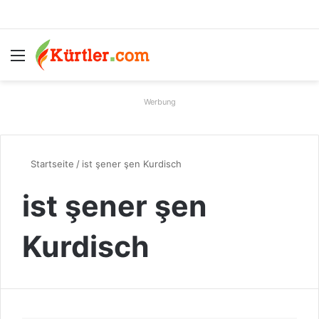
Menü
S
Werbung
Startseite
/
ist şener şen Kurdisch
ist şener şen
Kurdisch