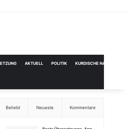
Facebook
X
YouTube
Instagram
Anmelden
Zufälliger Artikel
Sidebar
SETZUNG
AKTUELL
POLITIK
KURDISCHE NACHRICHTE
Beliebt
Neueste
Kommentare
Beste Übersetzungs-App,